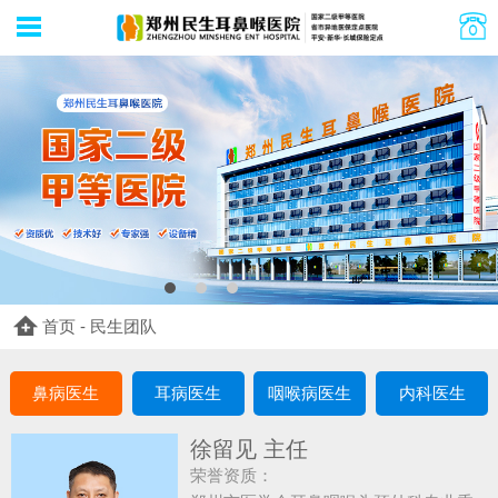
首页
-
民生团队
鼻病医生
耳病医生
咽喉病医生
内科医生
徐留见 主任
荣誉资质：