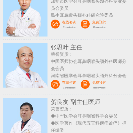
郑州市医学会耳鼻咽喉头颈外科专业委
员会委员
民生耳鼻喉头颈外科研究院委员
曾在中国人民解放军总医院（北京301医
在线咨询
免费预约
Consultation
Reservation
院） 耳鼻喉科、上海复旦大学附属眼耳
鼻喉医院进修
在国家级及省级医疗刊物发表论文数篇
张思叶 主任
荣誉资质：
中国医师协会耳鼻咽喉头颈外科医师分
会会员
河南省医学会耳鼻咽喉头颈外科分会会
员
在线咨询
免费预约
Consultation
Reservation
民生耳鼻喉头颈外科研究院委员
先后在郑州大学第一附属医院、北京同
贺良友 副主任医师
仁医院等地深造
荣誉资质：
◆中华医学会耳鼻咽喉科学会委员
◆医学著作《现代五官科疾病诊疗》担
任编委